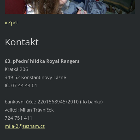
« Zpět
Kontakt
63. přední hlídka Royal Rangers
Krátká 206
349 52 Konstantinovy Lázně
IČ: 07 44 44 01
bankovní účet: 2201568945/2010 (fio banka)
velitel: Milan Trávníček
724 751 411
mila-2@s
eznam.cz