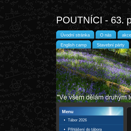
POUTNÍCI - 63. p
Úvodní stránka
O nás
akc
English camp
Stavební párty
Menu
Tábor 2026
Přihlášení do tábora