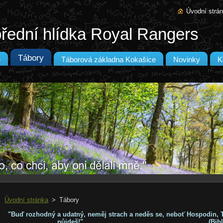
Úvodní strá
řední hlídka Royal Rangers
Tábory
e
Táborová základna Kokašice
Novinky
K
Úvodní stránka
>
Tábory
"Buď rozhodný a udatný, neměj strach a neděs se, neboť Hospodin, 
půjdeš!"
(Bib