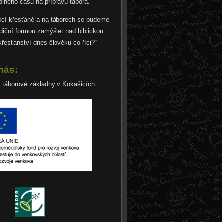
olného času na přípravu tábora.
ící křesťané a na táborech se budeme
diční formou zamýšlet nad biblickou
křesťanství dnes člověku co říci?“
nás:
í táborové základny v Kokašicích