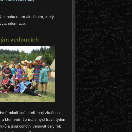
ými nebo s tím aktuálním, který
ývat informace.
Tým vedoucích
oří mladí lidé, kteří mají zkušenosti
 a kteří věří, že má smysl trávit týden
íků a jsou ochotni věnovat celý rok