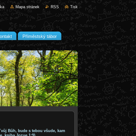
nka
Mapa stránek
RSS
Tisk
ontakt
Příměstský tábor
Tvůj Bůh, bude s tebou všude,
kam
le, kniha Jozue 1;9)