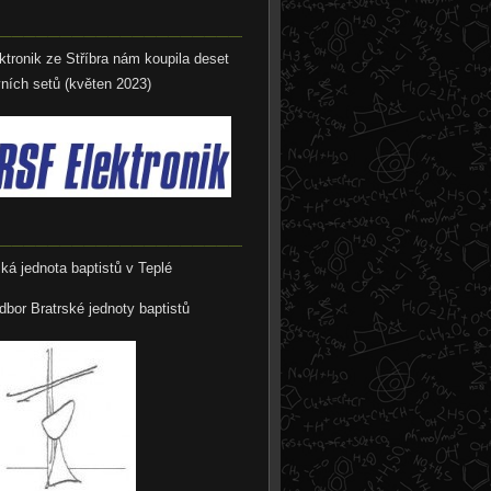
__________________________
tronik ze Stříbra nám koupila deset
vních setů (květen 2023)
__________________________
ská jednota baptistů v Teplé
odbor Bratrské jednoty baptistů