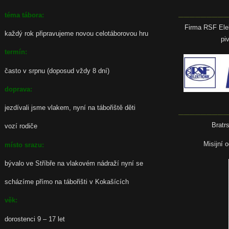
_________
téma tábora:
Firma RSF Elek
každý rok připravujeme novou celotáborovou hru
pi
termín:
často v srpnu (doposud vždy 8 dní)
doprava:
jezdívali jsme vlakem, nyní na tábořiště děti
_________
Bratr
vozí rodiče
Misijní 
místo srazu:
bývalo ve Stříbře na vlakovém nádraží nyní se
scházíme přímo na tábořišti v Kokašících
věk:
dorostenci 9 – 17 let