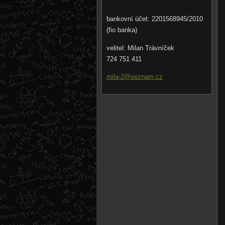
bankovní účet: 2201568945/2010
(fio banka)
velitel: Milan Trávníček
724 751 411
mila-2@s
eznam.cz