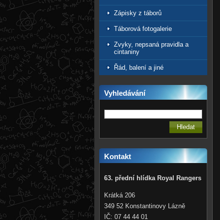
Zápisky z táborů
Táborová fotogalerie
Zvyky, nepsaná pravidla a
cintaniny
Řád, balení a jiné
Vyhledávání
Kontakt
63. přední hlídka Royal Rangers
Krátká 206
349 52 Konstantinovy Lázně
IČ: 07 44 44 01