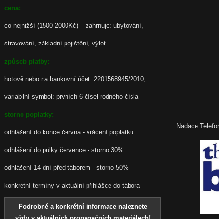
cena:
_________
co nejnižší (1500-2000Kč) – zahrnuje: ubytování,
stravování, základní pojištění, výlet
způsob platby:
hotově nebo na bankovní účet: 2201568945/2010,
variabilní symbol: prvních 6 čísel rodného čísla
_________
storno poplatky:
Nadace Telefon
odhlášení do konce června - vrácení poplatku
odhlášení do půlky července - storno 30%
odhlášení 14 dní před táborem - storno 50%
konkrétní termíny v aktuální přihlášce do tábora
Podrobné a konkrétní informace naleznete
vždy v aktuálních propagačních materiálech!