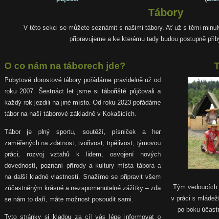
Tábory
V této sekci se můžete seznámit s našimi tábory. Ať už s těmi minul
připravujeme a ke kterému tady budou postupně přib
O co nám na táborech jde?
Pobytové dorostové tábory pořádáme pravidelně už od
roku 2007. Šestnáct let jsme si tábořiště půjčovali a
každý rok jezdili na jiné místo. Od roku 2023 pořádáme
tábor na naší táborové základně v Kokašicích.
Tábor je plný sportu, soutěží, písniček a her
zaměřených na zdatnost, tvořivost, trpělivost, týmovou
práci, rozvoj vztahů k lidem, osvojení nových
dovedností, poznání přírody a kultury místa tábora a
na další kladné vlastnosti. Snažíme se připravit všem
Tým vedoucích tv
zúčastněným krásné a nezapomenutelné zážitky – zda
v práci s mládeží
se nám to daří, máte možnost posoudit sami.
po boku účastn
Tyto stránky si kladou za cíl vás lépe informovat o