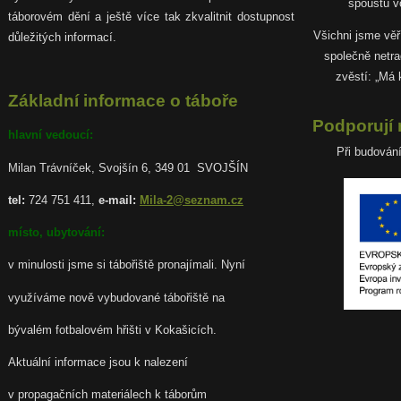
spoustu v
táborovém dění a ještě více tak zkvalitnit dostupnost
Všichni jsme věř
důležitých informací.
společně netra
zvěstí: „Má 
Základní informace o táboře
Podporují 
hlavní vedoucí:
Při budován
Milan Trávníček, Svojšín 6, 349 01 SVOJŠÍN
tel:
724 751 411,
e-mail:
Mila-2@seznam.cz
místo, ubytování:
v minulosti jsme si tábořiště pronajímali. Nyní
využíváme nově vybudované tábořiště na
bývalém fotbalovém hřišti v Kokašicích.
Aktuální informace jsou k nalezení
v propagačních materiálech k táborům