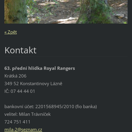
« Zpět
Kontakt
63. přední hlídka Royal Rangers
Krátká 206
349 52 Konstantinovy Lázně
IČ: 07 44 44 01
bankovní účet: 2201568945/2010 (fio banka)
velitel: Milan Trávníček
724 751 411
mila-2@s
eznam.cz