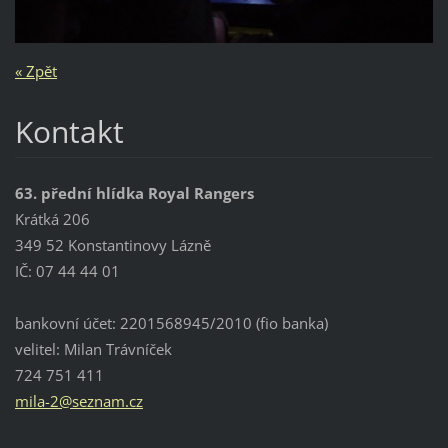
« Zpět
Kontakt
63. přední hlídka Royal Rangers
Krátká 206
349 52 Konstantinovy Lázně
IČ: 07 44 44 01
bankovní účet: 2201568945/2010 (fio banka)
velitel: Milan Trávníček
724 751 411
mila-2@s
eznam.cz