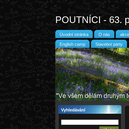
POUTNÍCI - 63. p
Úvodní stránka
O nás
akc
English camp
Stavební párty
Vyhledávání