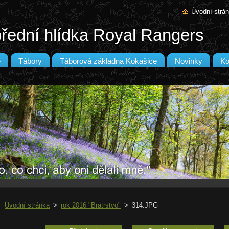
Úvodní strá
řední hlídka Royal Rangers
e
Tábory
Táborová základna Kokašice
Novinky
Ko
Úvodní stránka
>
rok 2016 "Bratrstvo"
>
314.JPG