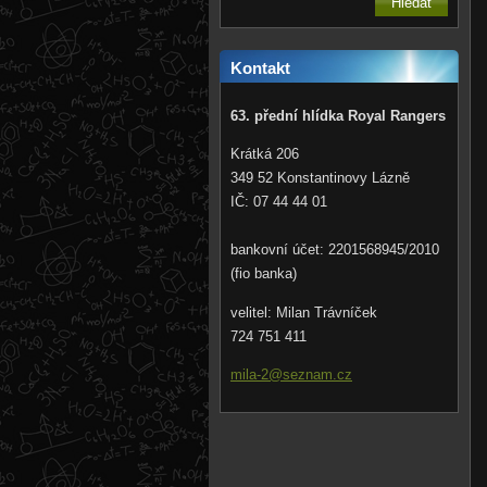
Kontakt
63. přední hlídka Royal Rangers
Krátká 206
349 52 Konstantinovy Lázně
IČ: 07 44 44 01
bankovní účet: 2201568945/2010
(fio banka)
velitel: Milan Trávníček
724 751 411
mila-2@s
eznam.cz