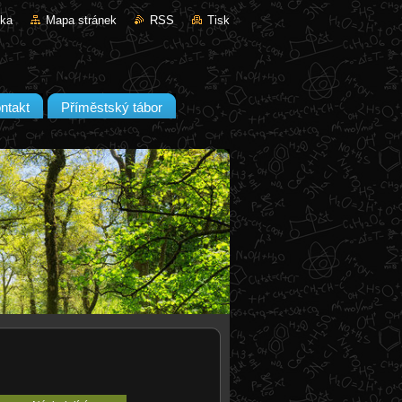
nka
Mapa stránek
RSS
Tisk
ntakt
Příměstský tábor