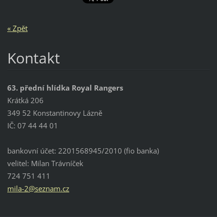
« Zpět
Kontakt
63. přední hlídka Royal Rangers
Krátká 206
349 52 Konstantinovy Lázně
IČ: 07 44 44 01
bankovní účet: 2201568945/2010 (fio banka)
velitel: Milan Trávníček
724 751 411
mila-2@s
eznam.cz