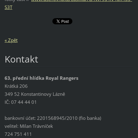
S3T
« Zpět
Kontakt
63. přední hlídka Royal Rangers
Krátká 206
349 52 Konstantinovy Lázně
IČ: 07 44 44 01
bankovní účet: 2201568945/2010 (fio banka)
velitel: Milan Trávníček
724 751 411