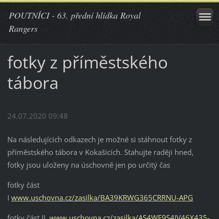
POUTNÍCI - 63. přední hlídka Royal
Rangers
fotky z příměstského
tábora
24.07.2020 09:48
Na následujících odkazech je možné si stáhnout fotky z
příměstského tábora v Kokašicích. Stahujte raději hned,
fotky jsou uloženy na úschovně jen po určitý čas
fotky část
I
www.uschovna.cz/zasilka/BA39KRWG365CRRNU-APG
fotky část II
www.uschovna.cz/zasilka/AS4WF9S4IV46X435-