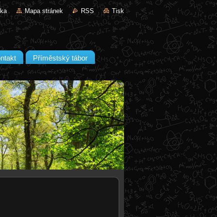
nka
Mapa stránek
RSS
Tisk
ntakt
Příměstský tábor