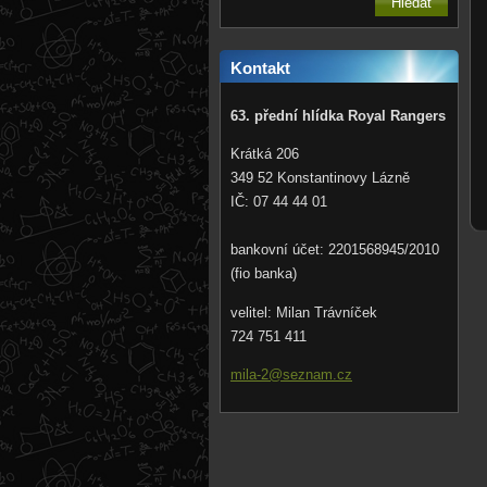
Kontakt
63. přední hlídka Royal Rangers
Krátká 206
349 52 Konstantinovy Lázně
IČ: 07 44 44 01
bankovní účet: 2201568945/2010
(fio banka)
velitel: Milan Trávníček
724 751 411
mila-2@s
eznam.cz