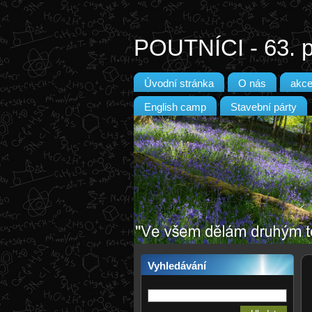
POUTNÍCI - 63. p
Úvodní stránka
O nás
akc
English camp
Stavební párty
Vyhledávání