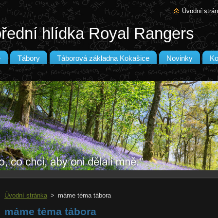
Úvodní strá
řední hlídka Royal Rangers
e
Tábory
Táborová základna Kokašice
Novinky
Ko
Úvodní stránka
>
máme téma tábora
máme téma tábora