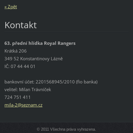
« Zpět
Kontakt
63. přední hlídka Royal Rangers
Krátká 206
349 52 Konstantinovy Lázně
IČ: 07 44 44 01
bankovní účet: 2201568945/2010 (fio banka)
velitel: Milan Trávníček
724 751 411
mila-2@s
eznam.cz
© 2011 Všechna práva vyhrazena.