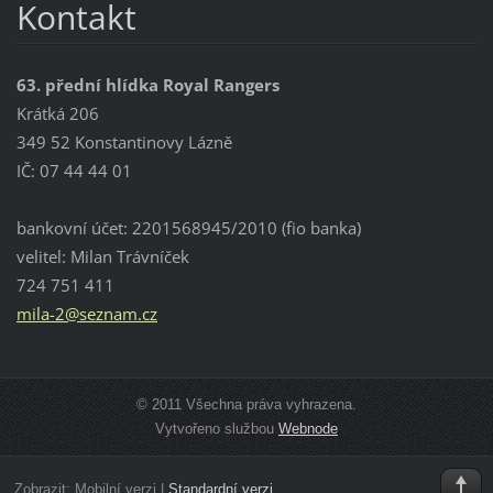
Kontakt
63. přední hlídka Royal Rangers
Krátká 206
349 52 Konstantinovy Lázně
IČ: 07 44 44 01
bankovní účet: 2201568945/2010 (fio banka)
velitel: Milan Trávníček
724 751 411
mila-2@s
eznam.cz
© 2011 Všechna práva vyhrazena.
Vytvořeno službou
Webnode
Zobrazit:
Mobilní verzi
|
Standardní verzi