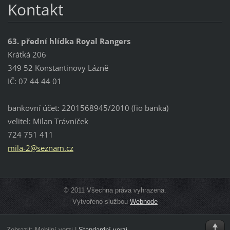
Kontakt
63. přední hlídka Royal Rangers
Krátká 206
349 52 Konstantinovy Lázně
IČ: 07 44 44 01
bankovní účet: 2201568945/2010 (fio banka)
velitel: Milan Trávníček
724 751 411
mila-2@s
eznam.cz
© 2011 Všechna práva vyhrazena.
Vytvořeno službou
Webnode
Zobrazit:
Mobilní verzi
|
Standardní verzi