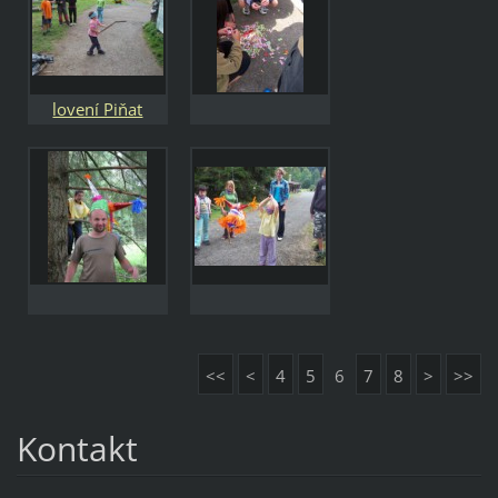
lovení Piňat
<<
<
4
5
6
7
8
>
>>
Kontakt