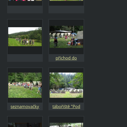
příchod do
tábořiště
seznamovačky
tábořiště "Pod
Bethánem"