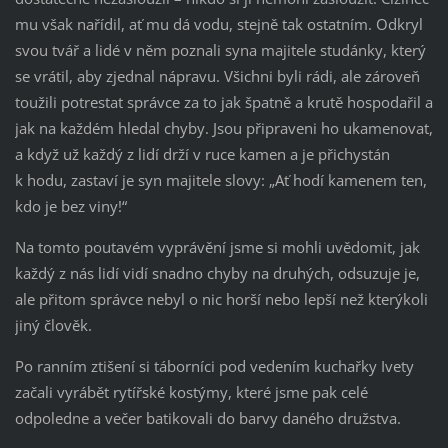
mu však nařídil, ať mu dá vodu, stejně tak ostatním. Odkryl
svou tvář a lidé v něm poznali syna majitele studánky, který
se vrátil, aby zjednal nápravu. Všichni byli rádi, ale zároveň
toužili potrestat správce za to jak špatně a krutě hospodařil a
jak na každém hledal chyby. Jsou připraveni ho ukamenovat,
a když už každý z lidí drží v ruce kamen a je přichystán
k hodu, zastaví je syn majitele slovy: „Ať hodí kamenem ten,
kdo je bez viny!“
Na tomto poutavém vyprávění jsme si mohli uvědomit, jak
každý z nás lidí vidí snadno chyby na druhých, odsuzuje je,
ale přitom správce nebyl o nic horší nebo lepší než kterýkoli
jiný člověk.
Po ranním ztišení si táborníci pod vedením kuchařky Ivety
začali vyrábět rytířské kostýmy, které jsme pak celé
odpoledne a večer batikovali do barvy daného družstva.