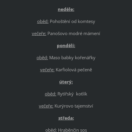
neděle:
oběd:
Pohoštění od komtesy
večeře:
Panošovo modré mámení
pondělí:
oběd:
Maso babky kořenářky
večeře:
Karfiolová pečeně
úterý:
oběd:
Rytířský kotlík
večeře:
Kurýrovo tajemství
středa:
oběd:
Hraběnčin sos