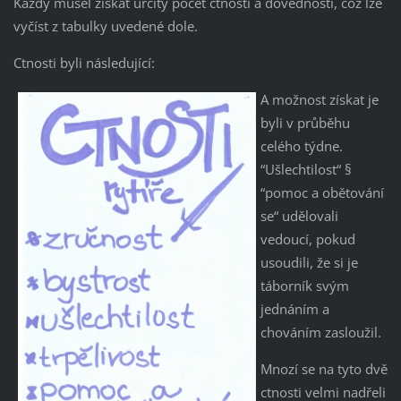
Každý musel získat určitý počet ctností a dovedností, což lze
vyčíst z tabulky uvedené dole.
Ctnosti byli následující:
A možnost získat je
byli v průběhu
celého týdne.
“Ušlechtilost“ §
“pomoc a obětování
se“ udělovali
vedoucí, pokud
usoudili, že si je
táborník svým
jednáním a
chováním zasloužil.
Mnozí se na tyto dvě
ctnosti velmi nadřeli