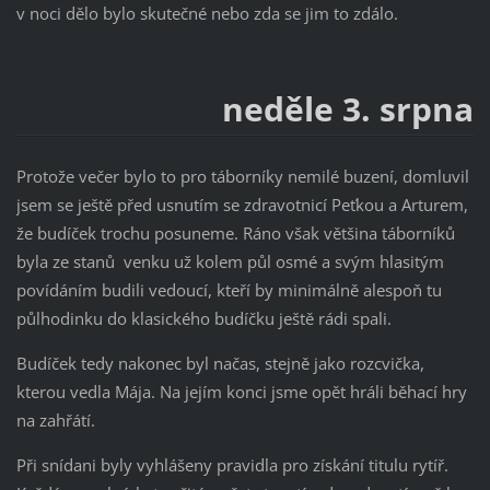
v noci dělo bylo skutečné nebo zda se jim to zdálo.
neděle 3. srpna
Protože večer bylo to pro táborníky nemilé buzení, domluvil
jsem se ještě před usnutím se zdravotnicí Peťkou a Arturem,
že budíček trochu posuneme. Ráno však většina táborníků
byla ze stanů venku už kolem půl osmé a svým hlasitým
povídáním budili vedoucí, kteří by minimálně alespoň tu
půlhodinku do klasického budíčku ještě rádi spali.
Budíček tedy nakonec byl načas, stejně jako rozcvička,
kterou vedla Mája. Na jejím konci jsme opět hráli běhací hry
na zahřátí.
Při snídani byly vyhlášeny pravidla pro získání titulu rytíř.