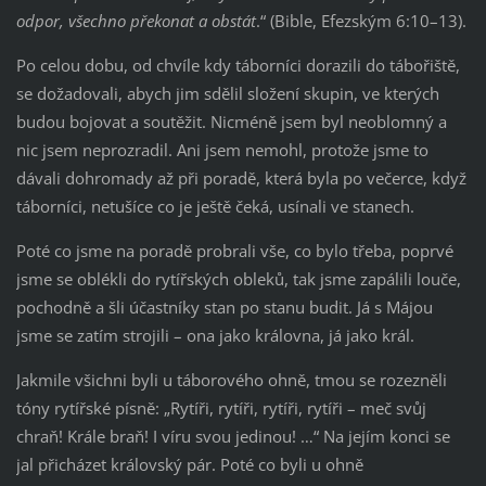
odpor, všechno překonat a obstát
.“ (Bible, Efezským 6:10–13).
Po celou dobu, od chvíle kdy táborníci dorazili do tábořiště,
se dožadovali, abych jim sdělil složení skupin, ve kterých
budou bojovat a soutěžit. Nicméně jsem byl neoblomný a
nic jsem neprozradil. Ani jsem nemohl, protože jsme to
dávali dohromady až při poradě, která byla po večerce, když
táborníci, netušíce co je ještě čeká, usínali ve stanech.
Poté co jsme na poradě probrali vše, co bylo třeba, poprvé
jsme se oblékli do rytířských obleků, tak jsme zapálili louče,
pochodně a šli účastníky stan po stanu budit. Já s Májou
jsme se zatím strojili – ona jako královna, já jako král.
Jakmile všichni byli u táborového ohně, tmou se rozezněli
tóny rytířské písně: „Rytíři, rytíři, rytíři, rytíři – meč svůj
chraň! Krále braň! I víru svou jedinou! …“ Na jejím konci se
jal přicházet královský pár. Poté co byli u ohně