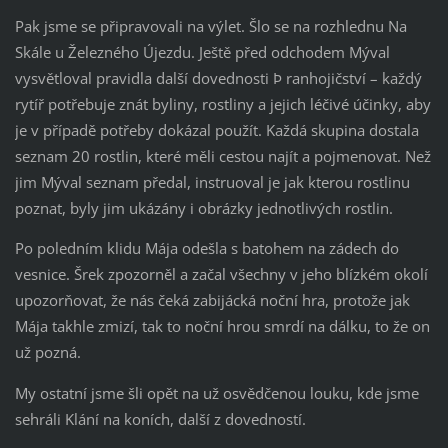
Pak jsme se připravovali na výlet. Šlo se na rozhlednu Na
Skále u Železného Újezdu. Ještě před odchodem Mýval
vysvětloval pravidla další dovednosti Þ ranhojičství – každý
rytíř potřebuje znát byliny, rostliny a jejich léčivé účinky, aby
je v případě potřeby dokázal použít. Každá skupina dostala
seznam 20 rostlin, které měli cestou najít a pojmenovat. Než
jim Mýval seznam předal, instruoval je jak kterou rostlinu
poznat, byly jim ukázány i obrázky jednotlivých rostlin.
Po poledním klidu Mája odešla s batohem na zádech do
vesnice. Šrek zpozorněl a začal všechny v jeho blízkém okolí
upozorňovat, že nás čeká zabijácká noční hra, protože jak
Mája takhle zmizí, tak to noční hrou smrdí na dálku, to že on
už pozná.
My ostatní jsme šli opět na už osvědčenou louku, kde jsme
sehráli Klání na koních, další z dovedností.