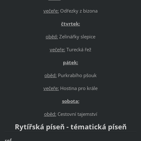
večeře:
Odřezky z bizona
čtvrtek:
oběd:
Zelinářky slepice
večeře:
Turecká řež
pátek:
oběd:
Purkrabího pšouk
večeře:
Hostina pro krále
sobota:
oběd:
Cestovní tajemství
Rytířská píseň - tématická píseň
ref.