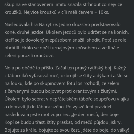
skupina ve stanoveném limitu snažila strhnout co nejvíce
kroužků. Nejvíce kroužků v cíli měli červení – 10ks.
Následovala hra Na rytíře. Jedno družstvo představovalo
koně, druhé jezdce. Úkolem jezdců bylo udržet se na koních,
kteří se je dovoleným způsobem snažili shodit. Poté se role
obrátili. Hrálo se opět turnajovým způsobem a ve finále
zelení porazili oranžové.
No a po obědě to přišlo. Začal ten pravý rytířský boj. Každý
z táborníků vyfasoval meč, ozbrojil se štíty a dýkami a šlo se
na louku, kde po skupinovém fotu los rozhodl, že zelení
s červenými budou bojovat proti oranžovým s žlutými.
Úkolem bylo sebrat v nepřátelském táboře soupeřovu vlajku
a dopravit ji do tábora svého. Po vysvětlení pravidel
následovala ještě motivující řeč: „Je den mečů, den boje.
Kopí se budou třást, štíty praskat, od mečů půjdou jiskry.
Bojujte za krále, bojujte za svou čest. Jděte do boje, do války!