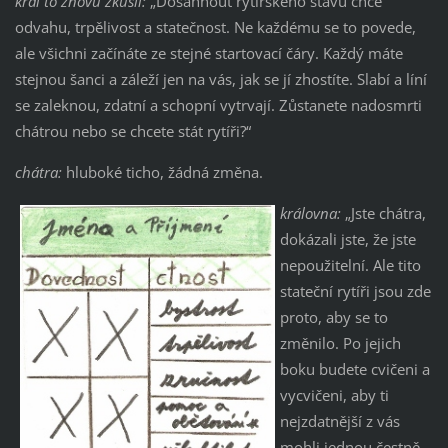
král to znovu zkusil:
„Dosáhnout rytířského stavu chce
odvahu, trpělivost a statečnost. Ne každému se to povede,
ale všichni začínáte ze stejné startovací čáry. Každý máte
stejnou šanci a záleží jen na vás, jak se jí zhostíte. Slabí a líní
se zaleknou, zdatní a schopní vytrvají. Zůstanete nadosmrti
chátrou nebo se chcete stát rytíři?“
chátra:
hluboké ticho, žádná změna.
královna:
„Jste chátra,
dokázali jste, že jste
nepoužitelní. Ale tito
stateční rytíři jsou zde
proto, aby se to
změnilo. Po jejich
boku budete cvičeni a
vycvičeni, aby ti
nejzdatnější z vás
mohli jednou čestně