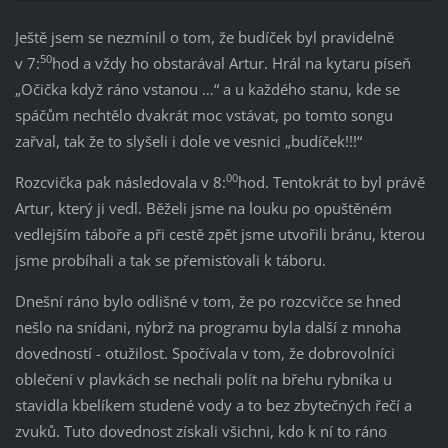
Ještě jsem se nezmínil o tom, že budíček byl pravidelně
50
v 7:
hod a vždy ho obstarával Artur. Hrál na kytaru píseň
„Očička když ráno vstanou …“ a u každého stanu, kde se
spáčům nechtělo dvakrát moc vstávat, po tomto songu
zařval, tak že to slyšeli i dole ve vesnici „budíček!!!“
00
Rozcvička pak následovala v 8:
hod. Tentokrát to byl právě
Artur, který ji vedl. Běželi jsme na louku po opuštěném
vedlejším táboře a při cestě zpět jsme utvořili bránu, kterou
jsme probíhali a tak se přemisťovali k táboru.
Dnešní ráno bylo odlišné v tom, že po rozcvičce se hned
nešlo na snídani, nýbrž na programu byla další z mnoha
dovedností - otužilost. Spočívala v tom, že dobrovolníci
oblečení v plavkách se nechali polít na břehu rybníka u
stavidla kbelíkem studené vody a to bez zbytečných řečí a
zvuků. Tuto dovednost získali všichni, kdo k ní to ráno