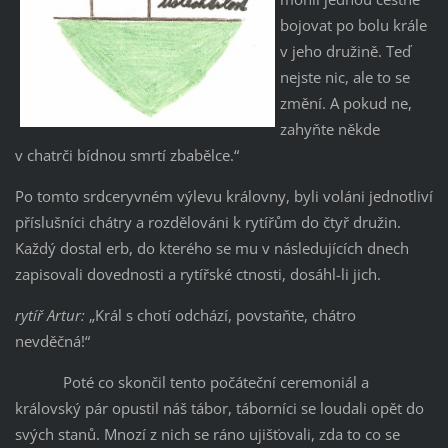
bojovat po bolu krále
v jeho družině. Teď
nejste nic, ale to se
změní. A pokud ne,
zahyňte někde
v chatrči bídnou smrtí zbabělce.“
Po tomto srdceryvném výlevu královny, byli voláni jednotliví
příslušníci chátry a rozdělováni k rytířům do čtyř družin.
Každý dostal erb, do kterého se mu v následujících dnech
zapisovali dovednosti a rytířské ctnosti, dosáhl-li jich.
rytíř Artur:
„Král s chotí odchází, povstaňte, chátro
nevděčná!“
Poté co skončil tento počáteční ceremoniál a
královský pár opustil náš tábor, táborníci se loudali opět do
svých stanů. Mnozí z nich se ráno ujišťovali, zda to co se