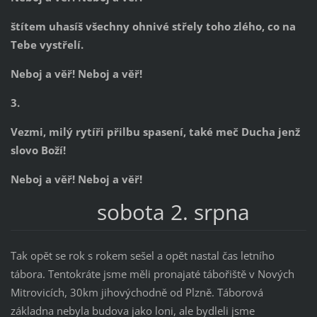
štítem uhasíš všechny ohnivé střely toho zlého, co na
Tebe vystřelí.
Neboj a věř! Neboj a věř!
3.
Vezmi, milý rytíři přilbu spasení, také meč Ducha jenž
slovo Boží!
Neboj a věř! Neboj a věř!
sobota 2. srpna
Tak opět se rok s rokem sešel a opět nastal čas letního
tábora. Tentokráte jsme měli pronajaté tábořiště v Nových
Mitrovicích, 30km jihovýchodně od Plzně. Táborová
základna nebyla budova jako loni, ale bydleli jsme