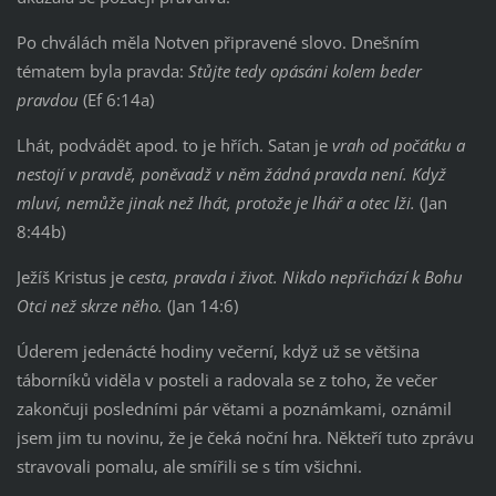
Po chválách měla Notven připravené slovo. Dnešním
tématem byla pravda:
Stůjte tedy opásáni kolem beder
pravdou
(Ef 6:14a)
Lhát, podvádět apod. to je hřích. Satan je
vrah od počátku a
nestojí v pravdě, poněvadž v něm žádná pravda není. Když
mluví, nemůže jinak než lhát, protože je lhář a otec lži.
(Jan
8:44b)
Ježíš Kristus je
cesta, pravda i život. Nikdo nepřichází k Bohu
Otci než skrze něho.
(Jan 14:6)
Úderem jedenácté hodiny večerní, když už se většina
táborníků viděla v posteli a radovala se z toho, že večer
zakončuji posledními pár větami a poznámkami, oznámil
jsem jim tu novinu, že je čeká noční hra. Někteří tuto zprávu
stravovali pomalu, ale smířili se s tím všichni.