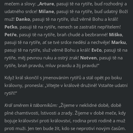
mečem a slovy: „
Arture
, pasuji tě na rytíře, buď rozhodný a
udatného srdce!
Milane
, pasuji tě na rytíře, buď udatný Boží
muž!
Danko
, pasuji tě na rytíře, služ věrně Bohu a králi!
Peťko
, pasuji tě na rytíře, nenech se zastrašit nepřítelem!
Petře
, pasuji tě na rytíře, braň chudé a bezbranné!
Miško
,
pasuji tě na rytíře, ať se tvé srdce neděsí a nechvěje!
Marku
,
pasuji tě na rytíře, služ věrně Bohu a králi!
Evčo
, pasuji tě na
rytíře, měj pevnou ruku a ostrý zrak!
Notven
, pasuji tě na
rytíře, braň pravdu, mluv pravdu a žij pravdu!“
Když král skončil s jmenováním rytířů a stál opět po boku
královny, pronesla: „Vítejte v králově družině! Vstaňte udatní
rytíři!“
Král směrem k táborníkům:
„Žijeme v neklidné době, době
plné chamtivosti, lstivosti a zrady. Žijeme v době meče, kdy
bojuje království proti království, rodina proti rodině a muž
proti muži. Jen ten bude žít, kdo se neprotiví novým časům.