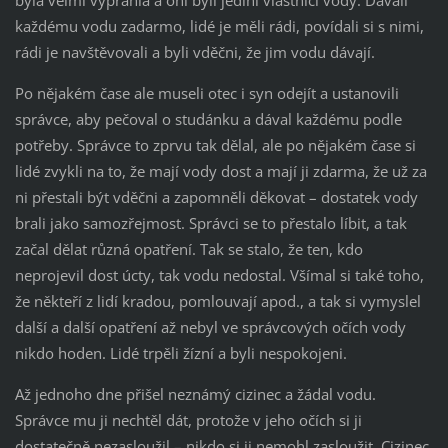
každému vodu zadarmo, lidé je měli rádi, povídali si s nimi,
rádi je navštěvovali a byli vděčni, že jim vodu dávají.
Po nějakém čase ale museli otec i syn odejít a ustanovili
správce, aby pečoval o studánku a dával každému podle
potřeby. Správce to zprvu tak dělal, ale po nějakém čase si
lidé zvykli na to, že mají vody dost a mají ji zdarma, že už za
ni přestali být vděčni a zapomněli děkovat – dostatek vody
brali jako samozřejmost. Správci se to přestalo líbit, a tak
začal dělat různá opatření. Tak se stalo, že ten, kdo
neprojevil dost úcty, tak vodu nedostal. Všímal si také toho,
že někteří z lidí kradou, pomlouvají apod., a tak si vymyslel
další a další opatření až nebyl ve správcových očích vody
nikdo hoden. Lidé trpěli žízní a byli nespokojeni.
Až jednoho dne přišel neznámý cizinec a žádal vodu.
Správce mu ji nechtěl dát, protože v jeho očích si ji
dostatečně nezasloužil – nikdo si ji nemohl zasloužit. Cizinec