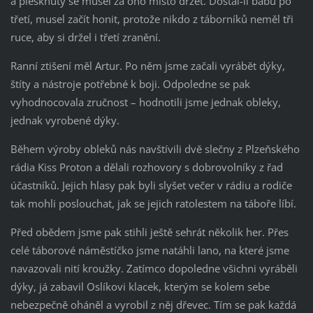
a plesknutý se musel za ono místo držet. Dostal-li babu po
třetí, musel začít honit, protože nikdo z táborníků neměl tři
ruce, aby si držel i třetí zranění.
Ranní ztišení měl Artur. Po něm jsme začali vyrábět dýky,
štíty a nástroje potřebné k boji. Odpoledne se pak
vyhodnocovala zručnost – hodnotili jsme jednak obleky,
jednak vyrobené dýky.
Během výroby obleků nás navštívili dvě slečny z Plzeňského
rádia Kiss Proton a dělali rozhovory s dobrovolníky z řad
účastníků. Jejich hlasy pak byli slyšet večer v rádiu a rodiče
tak mohli poslouchat, jak se jejich ratolestem na táboře líbí.
Před obědem jsme pak stihli ještě sehrát několik her. Přes
celé táborové náměstíčko jsme natáhli lano, na které jsme
navazovali nití kroužky. Zatímco dopoledne všichni vyráběli
dýky, já zabavil Oslíkovi klacek, kterým se kolem sebe
nebezpečně oháněl a vyrobil z něj dřevec. Tím se pak každá