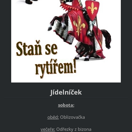
Jídelníček
sobota:
oběd:
Oblizovačka
večeře:
Odřezky z bizona