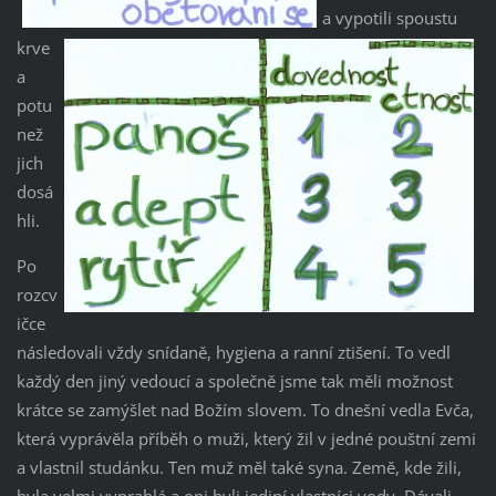
a vypotili spoustu
krve
a
potu
než
jich
dosá
hli.
Po
rozcv
ičce
následovali vždy snídaně, hygiena a ranní ztišení. To vedl
každý den jiný vedoucí a společně jsme tak měli možnost
krátce se zamýšlet nad Božím slovem. To dnešní vedla Evča,
která vyprávěla příběh o muži, který žil v jedné pouštní zemi
a vlastnil studánku. Ten muž měl také syna. Země, kde žili,
byla velmi vyprahlá a oni byli jediní vlastníci vody. Dávali