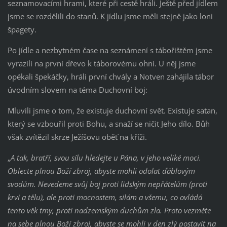
seznamovacími hrami, které při cestě hráli. Ještě před jídlem
jsme se rozdělili do stanů. K jídlu jsme měli stejně jako loni
špagety.
Po jídle a nezbytném čase na seznámení s tábořištěm jsme
vyrazili na první dřevo k táborovému ohni. U něj jsme
opékali špekáčky, hráli první chvály a Notven zahájila tábor
úvodním slovem na téma Duchovní boj:
Mluvili jsme o tom, že existuje duchovní svět. Existuje satan,
který se vzbouřil proti Bohu, a snaží se ničit Jeho dílo. Bůh
však zvítězil skrze Ježíšovu oběť na kříži.
„
A tak, bratří, svou sílu hledejte u Pána, v jeho veliké moci.
Oblecte plnou Boží zbroj, abyste mohli odolat ďáblovým
svodům. Nevedeme svůj boj proti lidským nepřátelům (proti
krvi a tělu), ale proti mocnostem, silám a všemu, co ovládá
tento věk tmy, proti nadzemským duchům zla. Proto vezměte
na sebe plnou Boží zbroj, abyste se mohli v den zlý postavit na