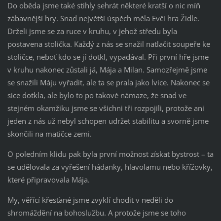
Do oběda jsme také stihly sehrát některé kratší o nic míň
zábavnější hry. Snad největší úspěch měla Evči hra Židle.
Drželi jsme se za ruce v kruhu, v jehož středu byla
postavena stolička. Každý z nás se snažil natlačit soupeře ke
stoličce, neboť kdo se jí dotkl, vypadával. Při první hře jsme
v kruhu nakonec zůstali já, Mája a Milan. Samozřejmě jsme
se snažili Máju vyřadit, ale ta se prala jako lvice. Nakonec se
sice dotkla, ale bylo to po takové námaze, že snad ve
stejném okamžiku jsme se všichni tři rozpojili, protože ani
jeden z nás už nebyl schopen udržet stabilitu a svorně jsme
skončili na matičce zemi.
O poledním klidu pak byla první možnost získat bystrost – ta
se udělovala za vyřešení hádanky, hlavolamu nebo křížovky,
které připravovala Mája.
My, věřící křesťané jsme zvyklí chodit v neděli do
shromáždění na bohoslužbu. A protože jsme se toho