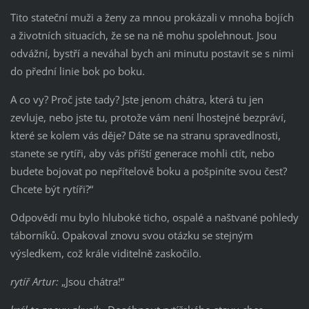
Tito stateční muži a ženy za mnou prokázali v mnoha bojích
a životních situacích, že se na ně mohu spolehnout. Jsou
odvážní, bystří a neváhal bych ani minutu postavit se s nimi
do přední linie bok po boku.
A co vy? Proč jste tady? Jste jenom chátra, která tu jen
zevluje, nebo jste tu, protože vám není lhostejné bezpráví,
které se kolem vás děje? Dáte se na stranu spravedlnosti,
stanete se rytíři, aby vás příští generace mohli ctít, nebo
budete bojovat po nepřítelově boku a pošpiníte svou čest?
Chcete být rytíři?“
Odpovědí mu bylo hluboké ticho, ospalé a naštvané pohledy
táborníků. Opakoval znovu svou otázku se stejným
výsledkem, což krále viditelně zaskočilo.
rytíř Artur:
„Jsou chátra!“