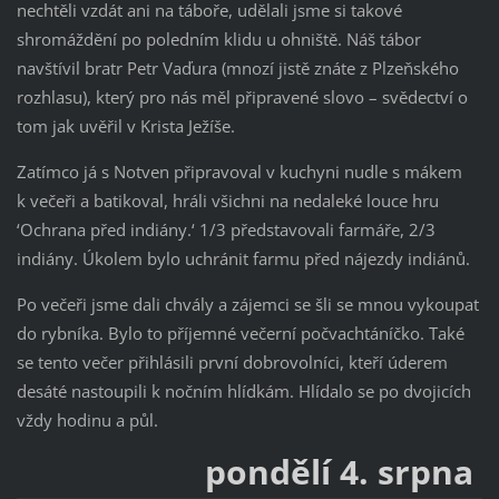
nechtěli vzdát ani na táboře, udělali jsme si takové
shromáždění po poledním klidu u ohniště. Náš tábor
navštívil bratr Petr Vaďura (mnozí jistě znáte z Plzeňského
rozhlasu), který pro nás měl připravené slovo – svědectví o
tom jak uvěřil v Krista Ježíše.
Zatímco já s Notven připravoval v kuchyni nudle s mákem
k večeři a batikoval, hráli všichni na nedaleké louce hru
‘Ochrana před indiány.‘ 1/3 představovali farmáře, 2/3
indiány. Úkolem bylo uchránit farmu před nájezdy indiánů.
Po večeři jsme dali chvály a zájemci se šli se mnou vykoupat
do rybníka. Bylo to příjemné večerní počvachtáníčko. Také
se tento večer přihlásili první dobrovolníci, kteří úderem
desáté nastoupili k nočním hlídkám. Hlídalo se po dvojicích
vždy hodinu a půl.
pondělí 4. srpna