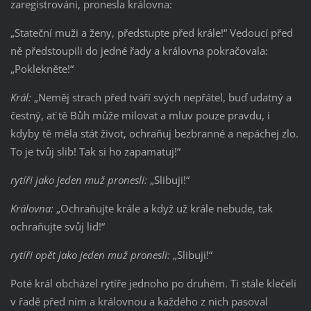
zaregistrováni, pronesla královna:
„Stateční muži a ženy, předstupte před krále!“ Vedoucí před
ně předstoupili do jedné řady a královna pokračovala:
„Poklekněte!“
Král:
„Neměj strach před tváří svých nepřátel, buď udatný a
čestný, ať tě Bůh může milovat a mluv pouze pravdu, i
kdyby tě měla stát život, ochraňuj bezbranné a nepáchej zlo.
To je tvůj slib! Tak si ho zapamatuj!“
rytíři jako jeden muž pronesli:
„Slibuji!“
Královna:
„Ochraňujte krále a když už krále nebude, tak
ochraňujte svůj lid!“
rytíři opět jako jeden muž pronesli:
„Slibuji!“
Poté král obcházel rytíře jednoho po druhém. Ti stále klečeli
v řadě před ním a královnou a každého z nich pasoval