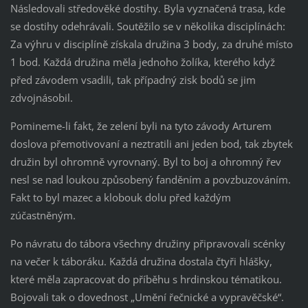
Následovali středověké dostihy. Byla vyznačená trasa, kde
se dostihy odehrávali. Soutěžilo se v několika disciplínách:
Za výhru v disciplíně získala družina 3 body, za druhé místo
1 bod. Každá družina měla jednoho žolíka, kterého když
před závodem vsadili, tak případný zisk bodů se jim
zdvojnásobil.
Pomineme-li fakt, že zelení byli na tyto závody Arturem
doslova přemotivovaní a neztratili ani jeden bod, tak zbytek
družin byl ohromně vyrovnaný. Byl to boj a ohromný řev
nesl se nad loukou způsobený fanděním a povzbuzováním.
Fakt to byl mazec a klobouk dolu před každým
zúčastněným.
Po návratu do tábora všechny družiny připravovali scénky
na večer k táboráku. Každá družina dostala čtyři hlášky,
které měla zapracovat do příběhu s hrdinskou tématikou.
Bojovali tak o dovednost „Umění řečnické a vypravěčské“.