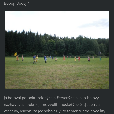
Bóóój! Bóóój!“
Já bojoval po boku zelených a červených a jako bojový
nažhavovací pokřik jsme zvolili mušketýrské: „Jeden za
všechny, všichni za jednoho!“ Byl to téměř tříhodinový lítý