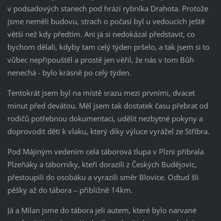
v podsadových stanech pod hrází rybníka Drahota. Protože
jsme neměli budovu, strach o počasí byl u vedoucích ještě
větší než kdy předtím. Ani já si nedokázal představit, co
bychom dělali, kdyby tam celý týden pršelo, a tak jsem si to
vůbec nepřipouštěl a prostě jen věřil, že nás v tom Bůh
nenechá - bylo krásně po celý týden.
Tentokrát jsem byl na místě srazu mezi prvními, dvacet
minut před devátou. Měl jsem tak dostatek času přebrat od
rodičů potřebnou dokumentaci, udělit nezbytné pokyny a
doprovodit děti k vlaku, který díky výluce vyrážel ze Stříbra.
Pod Májiným vedením celá táborová tlupa v Plzni přibrala
Plzeňáky a táborníky, kteří dorazili z Českých Budějovic,
přestoupili do osobáku a vyrazili směr Blovice. Odtud šli
pěšky až do tábora – přibližně 14km.
Já a Milan jsme do tábora jeli autem, které bylo narvané