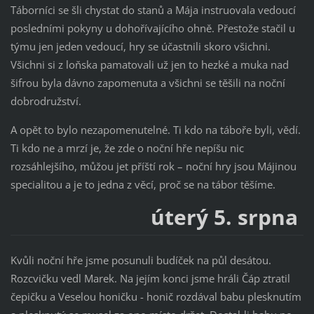
Táborníci se šli chystat do stanů a Mája instruovala vedoucí
posledními pokyny u dohořívajícího ohně. Přestože stačil u
týmu jen jeden vedoucí, hry se účastnili skoro všichni.
Všichni si z loňska pamatovali už jen to hezké a muka nad
šifrou byla dávno zapomenuta a všichni se těšili na noční
dobrodružství.
A opět to bylo nezapomenutelné. Ti kdo na táboře byli, vědí.
Ti kdo ne a mrzí je, že zde o noční hře nepíšu nic
rozsáhlejšího, můžou jet příští rok – noční hry jsou Májinou
specialitou a je to jedna z věcí, proč se na tábor těšíme.
úterý 5. srpna
Kvůli noční hře jsme posunuli budíček na půl desátou.
Rozcvičku vedl Marek. Na jejím konci jsme hráli Čáp ztratil
čepičku a Veselou honičku - honič rozdával babu plesknutím