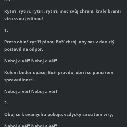
Rytíři, rytíři, rytíři, rytíři: meč svůj chraň!, krále braň! i
víru svou jedinou!
1.
Proto obleč rytíři plnou Boží zbroj, aby ses v den zlý
postavil na odpor.
Neboj a věř! Neboj a věř!
Kolem beder opásej Boží pravdu, obrň se pancířem
spravedlnosti.
Neboj a věř! Neboj a věř!
2.
Obuj se k evangeliu pokoje, vždycky se štítem víry,
Neboj a věř! Neboj a věř!