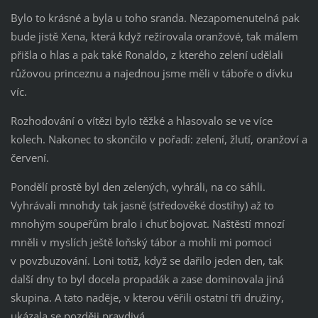
Bylo to krásné a byla u toho sranda. Nezapomenutelná pak
bude jistě Xena, která když režírovala oranžové, tak málem
přišla o hlas a pak také Ronaldo, z kterého zelení udělali
růžovou princeznu a najednou jsme měli v táboře o dívku
víc.
Rozhodování o vítězi bylo těžké a hlasovalo se ve více
kolech. Nakonec to skončilo v pořadí: zelení, žlutí, oranžoví a
červení.
Pondělí prostě byl den zelených, vyhráli, na co sáhli.
Vyhrávali mnohdy tak jasně (středověké dostihy) až to
mnohým soupeřům bralo i chuť bojovat. Naštěstí mnozí
mněli v myslích ještě loňský tábor a mohli mi pomoci
v povzbuzování. Loni totiž, když se dařilo jeden den, tak
další dny to byl docela propadák a zase dominovala jiná
skupina. A tato naděje, v kterou věřili ostatní tři družiny,
ukázala se později pravdivá.